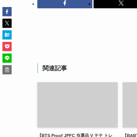
関連記事
【BTS Proof JPFC 当選品 V テテ トレ
【BABY